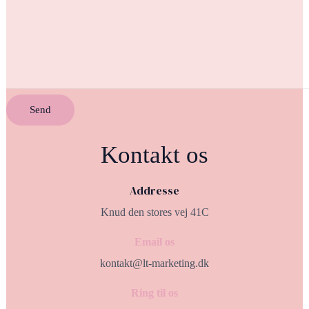
Send
Kontakt os
Address​e
Knud den stores vej 41C
Email os
kontakt@lt-marketing.dk
Ring til os