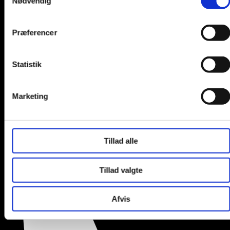
Nødvendig
Knud den stores vej 41C
Præferencer
Statistik
kontakt@lt-marketing.dk
Marketing
Tillad alle
Tillad valgte
Følg mig på LinkedIn!
Afvis