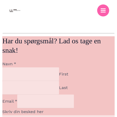
Gå
Main
til
Menu
indholdet
Har du spørgsmål? Lad os tage en
snak!
din
Navn
*
besked
First
Skriv
Last
Email
*
Skriv din besked her